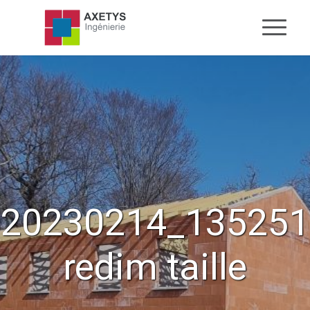
20230214_135251
redim taille