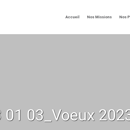
Accueil
Nos Missions
Nos P
 01 03_Voeux 202