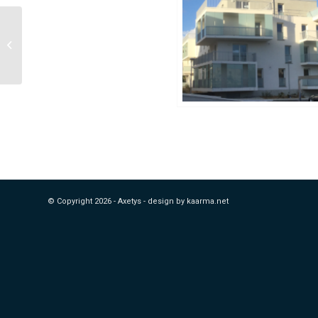
Premières livraisons sur
la résidence Jardins de
Condorcet
© Copyright
2026 - Axetys -
design by kaarma.net