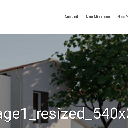
Accueil
Nos Missions
Nos P
age1_resized_540x