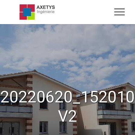
20220620_152010
V2