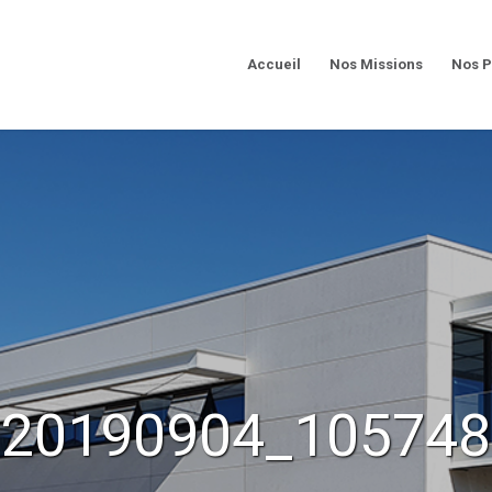
Accueil
Nos Missions
Nos P
20190904_105748