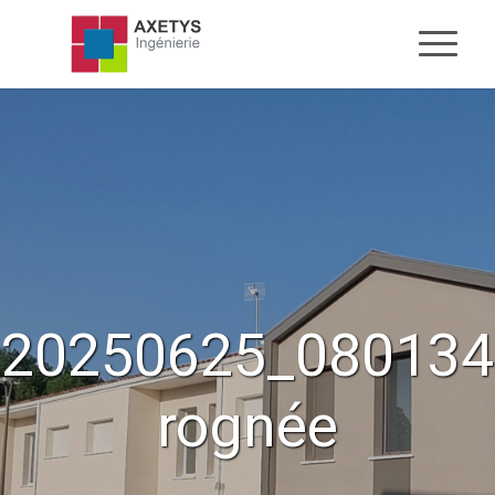
20250625_080134
rognée