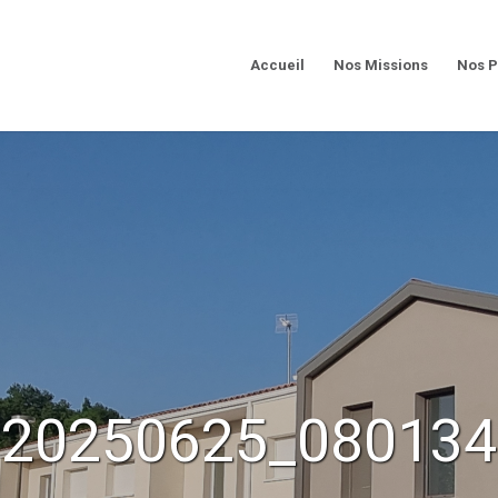
Accueil
Nos Missions
Nos P
20250625_080134