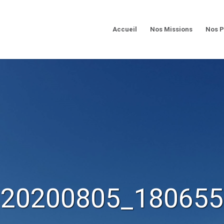
Accueil
Nos Missions
Nos P
20200805_180655