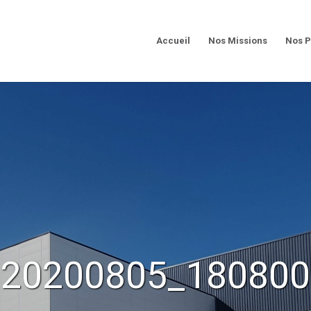
Accueil
Nos Missions
Nos P
20200805_180800