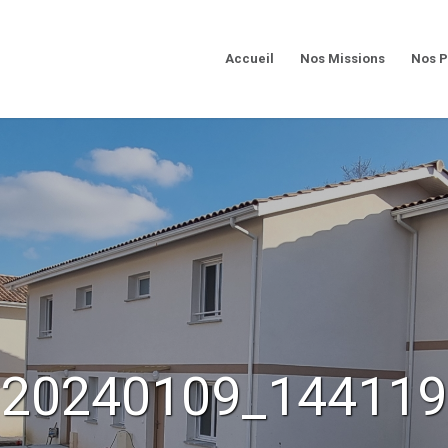
Accueil
Nos Missions
Nos P
20240109_144119