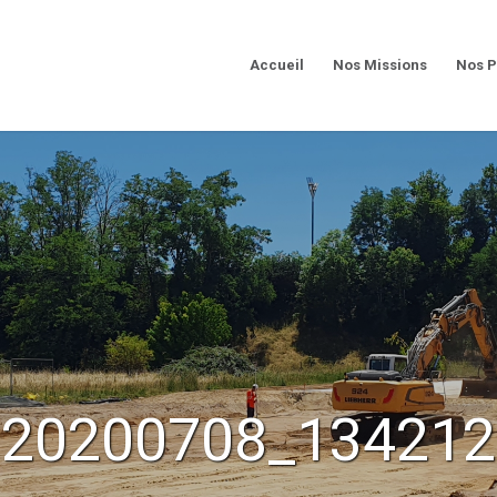
Accueil
Nos Missions
Nos P
20200708_134212