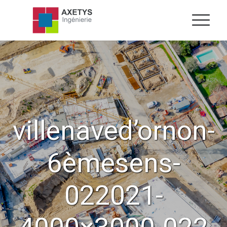
villenaved’ornon-
6èmesens-
022021-