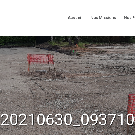
Accueil
Nos Missions
Nos P
20210630_093710