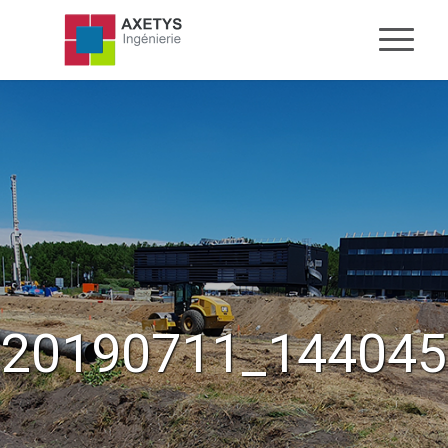
20190711_144045