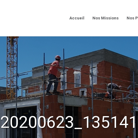
Accueil
Nos Missions
Nos P
20200623_135141