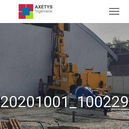
20201001_100229