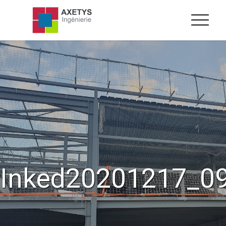
Inked20201217_09