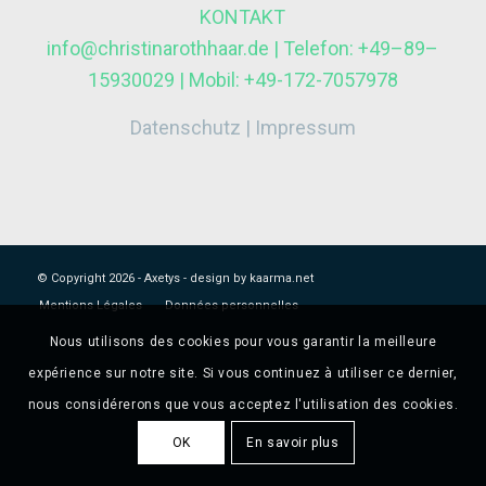
KONTAKT
info@christinarothhaar.de | Telefon: +49–89–
15930029 | Mobil: +49-172-7057978
Datenschutz
|
Impressum
© Copyright
2026 - Axetys -
design by kaarma.net
Mentions Légales
Données personnelles
Nous utilisons des cookies pour vous garantir la meilleure
expérience sur notre site. Si vous continuez à utiliser ce dernier,
nous considérerons que vous acceptez l'utilisation des cookies.
OK
En savoir plus