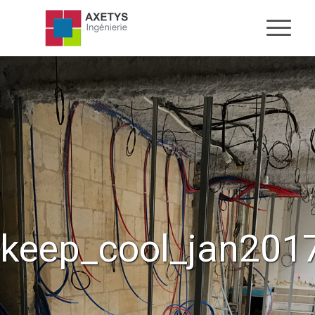
keep_cool_jan201