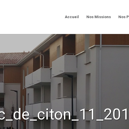
Accueil
Nos Missions
Nos P
c_de_citon_11_20