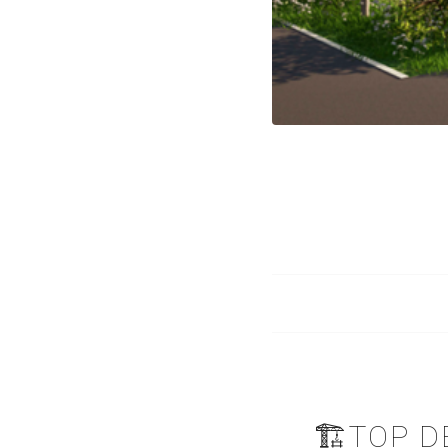
🏗️TOP 