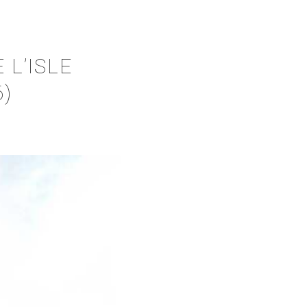
 L’ISLE
)